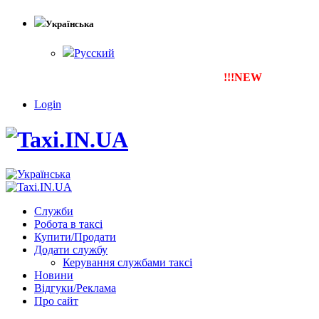
Українська
Русский
!!!NEW
Тепер ти можеш 
Login
Служби
Робота в таксі
Купити/Продати
Додати службу
Керування службами таксі
Новини
Відгуки/Реклама
Про сайт