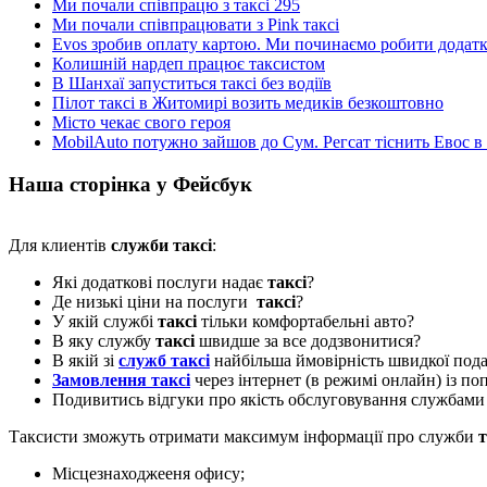
Ми почали співпрацю з таксі 295
Ми почали співпрацювати з Pink таксі
Evos зробив оплату картою. Ми починаємо робити додатки
Колишній нардеп працює таксистом
В Шанхаї запуститься таксі без водіїв
Пілот таксі в Житомирі возить медиків безкоштовно
Місто чекає свого героя
MobilAuto потужно зайшов до Сум. Регсат тіснить Евос в
Наша сторінка у Фейсбук
Для клиентів
служби таксі
:
Які додаткові послуги надає
таксі
?
Де низькі ціни на послуги
таксі
?
У якій службі
таксі
тільки комфортабельні авто?
В яку службу
таксі
швидше за все додзвонитися?
В якій зі
служб таксі
найбільша ймовірність швидкої пода
Замовлення таксі
через інтернет (в режимі онлайн) із п
Подивитись відгуки про якість обслуговування службам
Таксисти зможуть отримати максимум інформації про служби
т
Місцезнаходжееня офису;