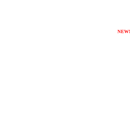
зареєструвати власну службу таксі з будь-якого міста
NEW!!!