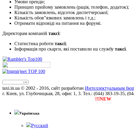
Умови оренди;
Принцип прийому замовлень (рація, телефон, додаток);
Кількість замовлень, відсоток диспетчерської;
Кількість обов"язкових замовлень і т.д.;
Отримати відповіді на питання на форумі.
Директорам компаній
таксі
:
Статистика роботи
таксі
;
Інформація про скарги, які поставили на службу
таксі
.
taxi.in.ua © 2002 - 2016, сайт разработан
Интеллектуальным бюро
г. Киев, ул. Глубочицкая, 28, офис 1, 3. Тел.: (044) 383-19-35, (0
!!!NEW
Тепер ти можеш 
Українська
Русский