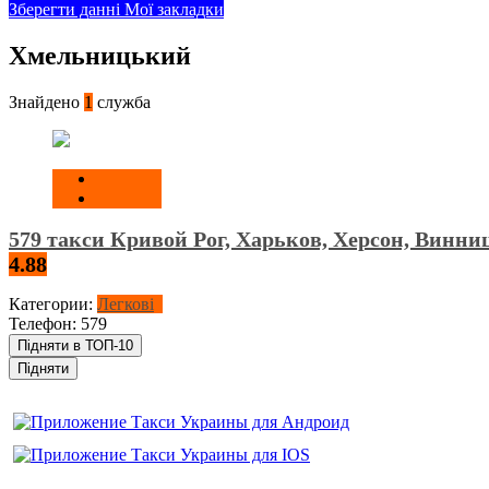
Зберегти данні
Мої закладки
Хмельницький
Знайдено
1
служба
579 такси Кривой Рог, Харьков, Херсон, Винн
4.88
Категории:
Легкові
Телефон:
579
Підняти в ТОП-10
Підняти